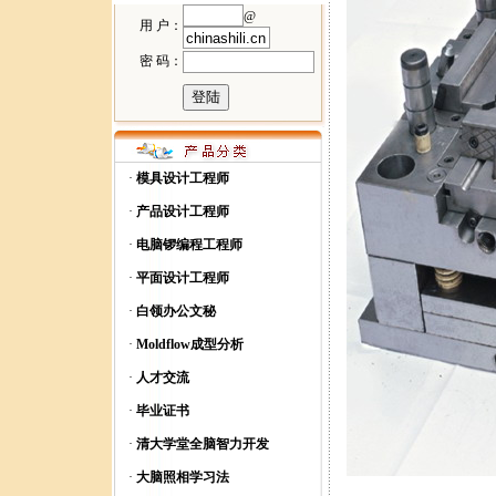
@
用 户：
密 码：
·
模具设计工程师
·
产品设计工程师
·
电脑锣编程工程师
·
平面设计工程师
·
白领办公文秘
·
Moldflow成型分析
·
人才交流
·
毕业证书
·
清大学堂全脑智力开发
·
大脑照相学习法