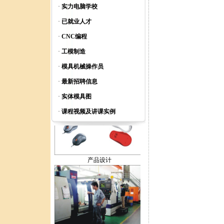
·
实力电脑学校
·
已就业人才
·
CNC编程
·
工模制造
·
模具机械操作员
全脑智力开发
·
最新招聘信息
·
实体模具图
·
课程视频及讲课实例
产品设计