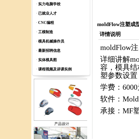
·
实力电脑学校
·
已就业人才
·
CNC编程
moldFlow注塑
模具设计
·
工模制造
详情说明
·
模具机械操作员
moldFl
·
最新招聘信息
详细讲解mo
·
实体模具图
容，模具结
·
课程视频及讲课实例
全脑智力开发
塑参数设置
学费：600
软件：Mold
承接：MF
产品设计