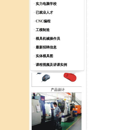
·
实力电脑学校
·
已就业人才
·
CNC编程
·
工模制造
·
模具机械操作员
全脑智力开发
·
最新招聘信息
·
实体模具图
·
课程视频及讲课实例
产品设计