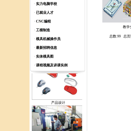
·
实力电脑学校
模具设计
·
已就业人才
·
CNC编程
教学
·
工模制造
总数:99 总
·
模具机械操作员
·
最新招聘信息
全脑智力开发
·
实体模具图
·
课程视频及讲课实例
产品设计