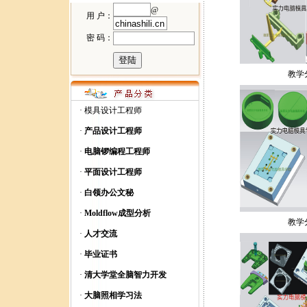
@
用 户：
密 码：
教学
·
模具设计工程师
·
产品设计工程师
·
电脑锣编程工程师
·
平面设计工程师
·
白领办公文秘
·
Moldflow成型分析
教学
·
人才交流
·
毕业证书
·
清大学堂全脑智力开发
·
大脑照相学习法